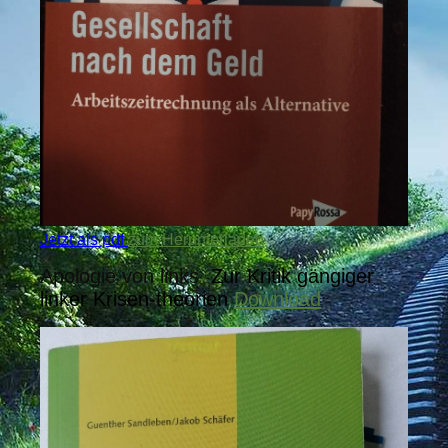
Jetzt als pdf
zum Herunterladen
Apologie von links
.
Zur Kritik gängiger
linker Krisen-theorien
Download