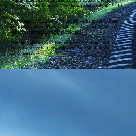
Apologie in der heutigen Verteilungsdebatte (Stand: 2018)
Download
Eichel sagt: „Wir leben über unsere Verhältnisse“. Aber
Herr Minister, wo leben Sie denn – Wir leben nicht über
sondern unter unseren Möglichkeiten
Download
Wie die Volkswirtschaftslehre die Klassenfrage ausblendet:
Der volkswirtschaftliche Wirtschaftskreislauf und was daran
zu kritisieren ist
Download