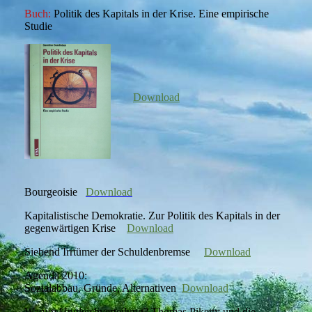
Buch:
Politik des Kapitals in der Krise. Eine empirische
Studie
Download
Bourgeoisie
Download
Kapitalistische Demokratie. Zur Politik des Kapitals in der
gegenwärtigen Krise
Download
Siebend Irrtümer der Schuldenbremse
Download
Agenda 2010:
Sozialabbau, Gründe, Alternativen
Download
Warum Ungleichverteilung? Thomas Piketty und die