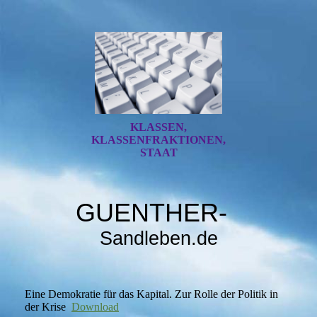
KLASSEN,
KLASSENFRAKTIONEN,
STAAT
GU
ENTHER
-
Sandl
eben.d
e
Eine Demokratie für das Kapital. Zur Rolle der Politik in
der Krise
Download